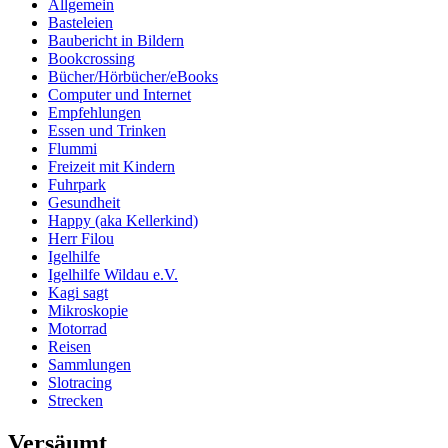
Allgemein
Basteleien
Baubericht in Bildern
Bookcrossing
Bücher/Hörbücher/eBooks
Computer und Internet
Empfehlungen
Essen und Trinken
Flummi
Freizeit mit Kindern
Fuhrpark
Gesundheit
Happy (aka Kellerkind)
Herr Filou
Igelhilfe
Igelhilfe Wildau e.V.
Kagi sagt
Mikroskopie
Motorrad
Reisen
Sammlungen
Slotracing
Strecken
Versäumt