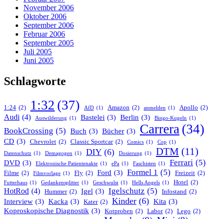
November 2006
Oktober 2006
September 2006
Februar 2006
September 2005
Juli 2005
Juni 2005
Schlagworte
1:32
(37)
1:24
(2)
Amazon
(2)
Apollo
(2)
AfD
(1)
anmelden
(1)
Audi
(4)
Bastelei
(3)
Berlin
(3)
Auswilderung
(1)
Bingo-Kugeln
(1)
Carrera
(34)
BookCrossing
(5)
Buch
(3)
Bücher
(3)
CD
(3)
Chevrolet
(2)
Classic Sportcar
(2)
Comics
(1)
Cop
(1)
DTM
(11)
DIY
(6)
Datenschutz
(1)
Demagogen
(1)
Dosierung
(1)
Ferrari
(5)
DVD
(3)
Elektronische Patientenakte
(1)
ePa
(1)
Faschisten
(1)
Formel 1
(5)
Ford
(3)
Filme
(2)
Fly
(2)
Freizeit
(2)
Filmvorlage
(1)
Hotel
(2)
Futterhaus
(1)
Gedankensplitter
(1)
Geschwulst
(1)
Hells Angels
(1)
Igelschutz
(5)
HotRod
(4)
Igel
(3)
Hummer
(2)
Infostand
(2)
Kinder
(6)
Interview
(3)
Kacka
(3)
Kita
(3)
Kater
(2)
Koproskopische Diagnostik
(3)
Kotproben
(2)
Labor
(2)
Lego
(2)