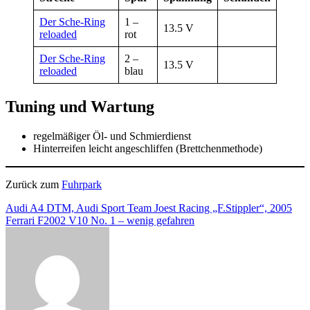
Der Sche-Ring
1 –
13.5 V
reloaded
rot
Der Sche-Ring
2 –
13.5 V
reloaded
blau
Tuning und Wartung
regelmäßiger Öl- und Schmierdienst
Hinterreifen leicht angeschliffen (Brettchenmethode)
Zurück zum
Fuhrpark
Beitragsnavigation
Audi A4 DTM, Audi Sport Team Joest Racing „F.Stippler“, 2005
Ferrari F2002 V10 No. 1 – wenig gefahren