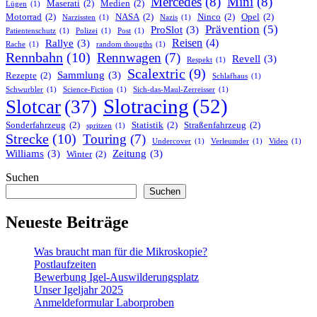
Mercedes
(8)
Mini
(8)
Maserati
(2)
Medien
(2)
Lügen
(1)
Motorrad
(2)
NASA
(2)
Ninco
(2)
Opel
(2)
Narzissten
(1)
Nazis
(1)
Prävention
(5)
ProSlot
(3)
Patientenschutz
(1)
Polizei
(1)
Post
(1)
Reisen
(4)
Rallye
(3)
Rache
(1)
random thougths
(1)
Rennbahn
(10)
Rennwagen
(7)
Revell
(3)
Respekt
(1)
Scalextric
(9)
Sammlung
(3)
Rezepte
(2)
Schlafhaus
(1)
Schwurbler
(1)
Science-Fiction
(1)
Sich-das-Maul-Zerreisser
(1)
Slotracing
(52)
Slotcar
(37)
Sonderfahrzeug
(2)
Statistik
(2)
Straßenfahrzeug
(2)
spritzen
(1)
Strecke
(10)
Touring
(7)
Undercover
(1)
Verleumder
(1)
Video
(1)
Williams
(3)
Zeitung
(3)
Winter
(2)
Suchen
Suchen
Neueste Beiträge
Was braucht man für die Mikroskopie?
Postlaufzeiten
Bewerbung Igel-Auswilderungsplatz
Unser Igeljahr 2025
Anmeldeformular Laborproben