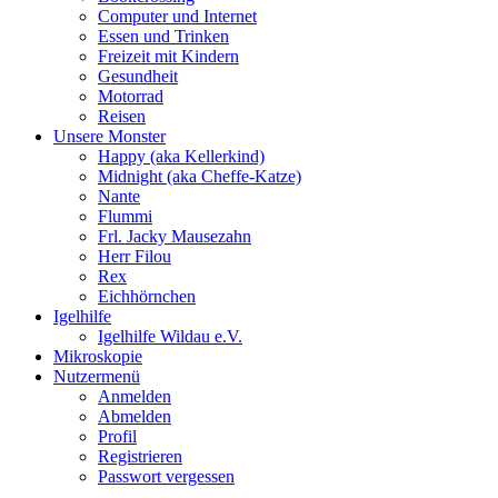
Computer und Internet
Essen und Trinken
Freizeit mit Kindern
Gesundheit
Motorrad
Reisen
Unsere Monster
Happy (aka Kellerkind)
Midnight (aka Cheffe-Katze)
Nante
Flummi
Frl. Jacky Mausezahn
Herr Filou
Rex
Eichhörnchen
Igelhilfe
Igelhilfe Wildau e.V.
Mikroskopie
Nutzermenü
Anmelden
Abmelden
Profil
Registrieren
Passwort vergessen