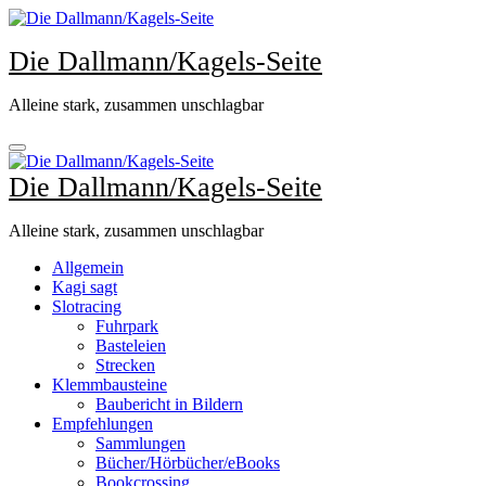
Zum
Inhalt
Die Dallmann/Kagels-Seite
springen
Alleine stark, zusammen unschlagbar
Die Dallmann/Kagels-Seite
Alleine stark, zusammen unschlagbar
Allgemein
Kagi sagt
Slotracing
Fuhrpark
Basteleien
Strecken
Klemmbausteine
Baubericht in Bildern
Empfehlungen
Sammlungen
Bücher/Hörbücher/eBooks
Bookcrossing