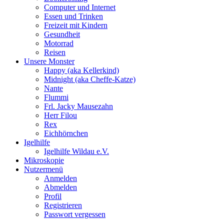
Computer und Internet
Essen und Trinken
Freizeit mit Kindern
Gesundheit
Motorrad
Reisen
Unsere Monster
Happy (aka Kellerkind)
Midnight (aka Cheffe-Katze)
Nante
Flummi
Frl. Jacky Mausezahn
Herr Filou
Rex
Eichhörnchen
Igelhilfe
Igelhilfe Wildau e.V.
Mikroskopie
Nutzermenü
Anmelden
Abmelden
Profil
Registrieren
Passwort vergessen