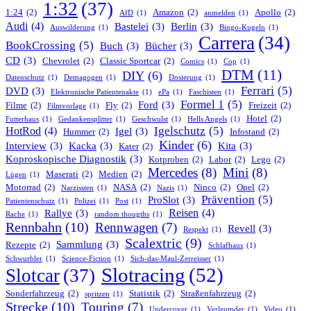
1:32
(37)
1:24
(2)
Amazon
(2)
Apollo
(2)
AfD
(1)
anmelden
(1)
Audi
(4)
Bastelei
(3)
Berlin
(3)
Auswilderung
(1)
Bingo-Kugeln
(1)
Carrera
(34)
BookCrossing
(5)
Buch
(3)
Bücher
(3)
CD
(3)
Chevrolet
(2)
Classic Sportcar
(2)
Comics
(1)
Cop
(1)
DTM
(11)
DIY
(6)
Datenschutz
(1)
Demagogen
(1)
Dosierung
(1)
Ferrari
(5)
DVD
(3)
Elektronische Patientenakte
(1)
ePa
(1)
Faschisten
(1)
Formel 1
(5)
Ford
(3)
Filme
(2)
Fly
(2)
Freizeit
(2)
Filmvorlage
(1)
Hotel
(2)
Futterhaus
(1)
Gedankensplitter
(1)
Geschwulst
(1)
Hells Angels
(1)
Igelschutz
(5)
HotRod
(4)
Igel
(3)
Hummer
(2)
Infostand
(2)
Kinder
(6)
Interview
(3)
Kacka
(3)
Kita
(3)
Kater
(2)
Koproskopische Diagnostik
(3)
Kotproben
(2)
Labor
(2)
Lego
(2)
Mercedes
(8)
Mini
(8)
Maserati
(2)
Medien
(2)
Lügen
(1)
Motorrad
(2)
NASA
(2)
Ninco
(2)
Opel
(2)
Narzissten
(1)
Nazis
(1)
Prävention
(5)
ProSlot
(3)
Patientenschutz
(1)
Polizei
(1)
Post
(1)
Reisen
(4)
Rallye
(3)
Rache
(1)
random thougths
(1)
Rennbahn
(10)
Rennwagen
(7)
Revell
(3)
Respekt
(1)
Scalextric
(9)
Sammlung
(3)
Rezepte
(2)
Schlafhaus
(1)
Schwurbler
(1)
Science-Fiction
(1)
Sich-das-Maul-Zerreisser
(1)
Slotracing
(52)
Slotcar
(37)
Sonderfahrzeug
(2)
Statistik
(2)
Straßenfahrzeug
(2)
spritzen
(1)
Strecke
(10)
Touring
(7)
Undercover
(1)
Verleumder
(1)
Video
(1)