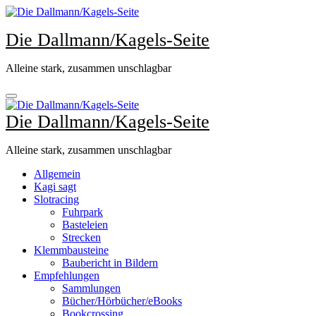
Zum
Inhalt
Die Dallmann/Kagels-Seite
springen
Alleine stark, zusammen unschlagbar
Die Dallmann/Kagels-Seite
Alleine stark, zusammen unschlagbar
Allgemein
Kagi sagt
Slotracing
Fuhrpark
Basteleien
Strecken
Klemmbausteine
Baubericht in Bildern
Empfehlungen
Sammlungen
Bücher/Hörbücher/eBooks
Bookcrossing