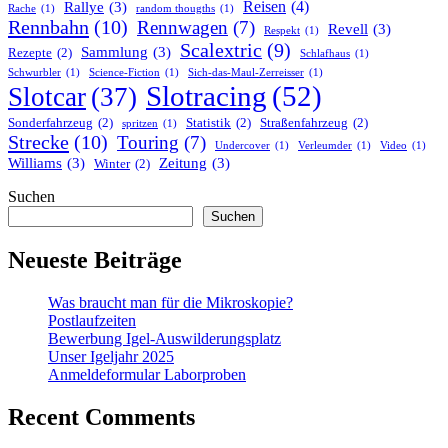
Reisen
(4)
Rallye
(3)
Rache
(1)
random thougths
(1)
Rennbahn
(10)
Rennwagen
(7)
Revell
(3)
Respekt
(1)
Scalextric
(9)
Sammlung
(3)
Rezepte
(2)
Schlafhaus
(1)
Schwurbler
(1)
Science-Fiction
(1)
Sich-das-Maul-Zerreisser
(1)
Slotracing
(52)
Slotcar
(37)
Sonderfahrzeug
(2)
Statistik
(2)
Straßenfahrzeug
(2)
spritzen
(1)
Strecke
(10)
Touring
(7)
Undercover
(1)
Verleumder
(1)
Video
(1)
Williams
(3)
Zeitung
(3)
Winter
(2)
Suchen
Suchen
Neueste Beiträge
Was braucht man für die Mikroskopie?
Postlaufzeiten
Bewerbung Igel-Auswilderungsplatz
Unser Igeljahr 2025
Anmeldeformular Laborproben
Recent Comments