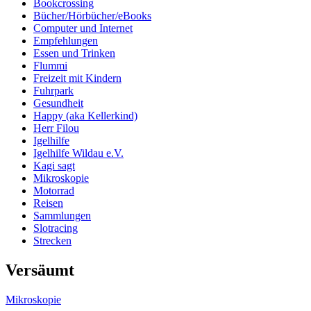
Bookcrossing
Bücher/Hörbücher/eBooks
Computer und Internet
Empfehlungen
Essen und Trinken
Flummi
Freizeit mit Kindern
Fuhrpark
Gesundheit
Happy (aka Kellerkind)
Herr Filou
Igelhilfe
Igelhilfe Wildau e.V.
Kagi sagt
Mikroskopie
Motorrad
Reisen
Sammlungen
Slotracing
Strecken
Versäumt
Mikroskopie