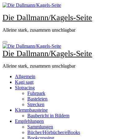
Zum
Inhalt
Die Dallmann/Kagels-Seite
springen
Alleine stark, zusammen unschlagbar
Die Dallmann/Kagels-Seite
Alleine stark, zusammen unschlagbar
Allgemein
Kagi sagt
Slotracing
Fuhrpark
Basteleien
Strecken
Klemmbausteine
Baubericht in Bildern
Empfehlungen
Sammlungen
Bücher/Hörbücher/eBooks
Bookcrossing