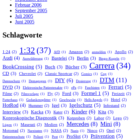
Februar 2006
September 2005
Juli 2005
Juni 2005
Schlagworte
1:32
(37)
1:24
(2)
Amazon
(2)
Apollo
(2)
AfD
(1)
anmelden
(1)
Audi
(4)
Bastelei
(3)
Berlin
(3)
Auswilderung
(1)
Bingo-Kugeln
(1)
Carrera
(34)
BookCrossing
(5)
Buch
(3)
Bücher
(3)
CD
(3)
Chevrolet
(2)
Classic Sportcar
(2)
Comics
(1)
Cop
(1)
DTM
(11)
DIY
(6)
Datenschutz
(1)
Demagogen
(1)
Dosierung
(1)
Ferrari
(5)
DVD
(3)
Elektronische Patientenakte
(1)
ePa
(1)
Faschisten
(1)
Formel 1
(5)
Ford
(3)
Filme
(2)
Fly
(2)
Freizeit
(2)
Filmvorlage
(1)
Hotel
(2)
Futterhaus
(1)
Gedankensplitter
(1)
Geschwulst
(1)
Hells Angels
(1)
Igelschutz
(5)
HotRod
(4)
Igel
(3)
Hummer
(2)
Infostand
(2)
Kinder
(6)
Interview
(3)
Kacka
(3)
Kita
(3)
Kater
(2)
Koproskopische Diagnostik
(3)
Kotproben
(2)
Labor
(2)
Lego
(2)
Mercedes
(8)
Mini
(8)
Maserati
(2)
Medien
(2)
Lügen
(1)
Motorrad
(2)
NASA
(2)
Ninco
(2)
Opel
(2)
Narzissten
(1)
Nazis
(1)
Prävention
(5)
ProSlot
(3)
Patientenschutz
(1)
Polizei
(1)
Post
(1)