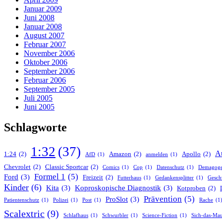
Januar 2009
Juni 2008
Januar 2008
August 2007
Februar 2007
November 2006
Oktober 2006
September 2006
Februar 2006
September 2005
Juli 2005
Juni 2005
Schlagworte
1:32
(37)
A
1:24
(2)
Amazon
(2)
Apollo
(2)
AfD
(1)
anmelden
(1)
Chevrolet
(2)
Classic Sportcar
(2)
Comics
(1)
Cop
(1)
Datenschutz
(1)
Demagog
Formel 1
(5)
Ford
(3)
Freizeit
(2)
Futterhaus
(1)
Gedankensplitter
(1)
Gesch
Kinder
(6)
Kita
(3)
Koproskopische Diagnostik
(3)
Kotproben
(2)
Prävention
(5)
ProSlot
(3)
Patientenschutz
(1)
Polizei
(1)
Post
(1)
Rache
(1
Scalextric
(9)
Schlafhaus
(1)
Schwurbler
(1)
Science-Fiction
(1)
Sich-das-Mau