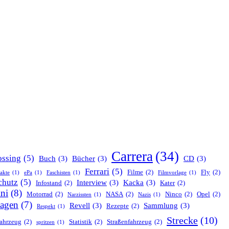
Carrera
(34)
ssing
(5)
Buch
(3)
Bücher
(3)
CD
(3)
Ferrari
(5)
Filme
(2)
Fly
(2)
nakte
(1)
ePa
(1)
Faschisten
(1)
Filmvorlage
(1)
chutz
(5)
Interview
(3)
Kacka
(3)
Infostand
(2)
Kater
(2)
ni
(8)
Motorrad
(2)
NASA
(2)
Ninco
(2)
Opel
(2)
Narzissten
(1)
Nazis
(1)
agen
(7)
Revell
(3)
Sammlung
(3)
Rezepte
(2)
Respekt
(1)
Strecke
(10)
ahrzeug
(2)
Statistik
(2)
Straßenfahrzeug
(2)
spritzen
(1)