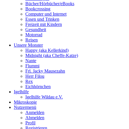
Bücher/Hörbücher/eBooks
Bookcrossing
Computer und Internet
Essen und Trinken
Freizeit mit Kindern
Gesundheit
Motorrad
Reisen
Unsere Monster
Happy (aka Kellerkind)
Midnight (aka Cheffe-Katze)
Nante
Flummi
Frl. Jacky Mausezahn
Herr Filou
Rex
Eichhörnchen
Igelhilfe
Igelhilfe Wildau e.V.
Mikroskopie
Nutzermenü
Anmelden
Abmelden
Profil
Registrieren