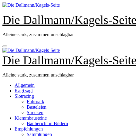
Zum
Inhalt
springen
Die Dallmann/Kagels-Seit
Alleine stark, zusammen unschlagbar
Die Dallmann/Kagels-Seit
Alleine stark, zusammen unschlagbar
Allgemein
Kagi sagt
Slotracing
Fuhrpark
Basteleien
Strecken
Klemmbausteine
Baubericht in Bildern
Empfehlungen
Sammlungen