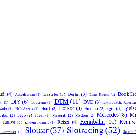
BookCro
udi
(4)
Bastelei
(3)
Berlin
(3)
Auswilderung
(1)
Bingo-Kugeln
(1)
DTM
(11)
DIY
(6)
DVD
(3)
en
(1)
Dosierung
(1)
Elektronische Patiente
Igels
HotRod
(4)
Igel
(3)
Hotel
(2)
Hummer
(2)
wulst
(1)
Hells Angels
(1)
Mercedes
(8)
Mi
Labor
(2)
Lego
(2)
Maserati
(2)
Medien
(2)
Lügen
(1)
Rennbahn
(10)
Rennw
Reisen
(4)
Rallye
(3)
)
random thougths
(1)
Slotracing
(52)
Slotcar
(37)
Sonderf
l-Zerreisser
(1)