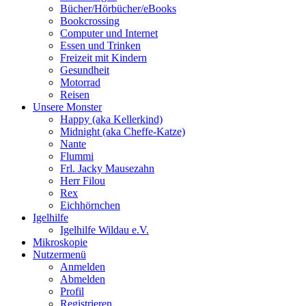
Bücher/Hörbücher/eBooks
Bookcrossing
Computer und Internet
Essen und Trinken
Freizeit mit Kindern
Gesundheit
Motorrad
Reisen
Unsere Monster
Happy (aka Kellerkind)
Midnight (aka Cheffe-Katze)
Nante
Flummi
Frl. Jacky Mausezahn
Herr Filou
Rex
Eichhörnchen
Igelhilfe
Igelhilfe Wildau e.V.
Mikroskopie
Nutzermenü
Anmelden
Abmelden
Profil
Registrieren