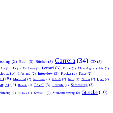
Carrera
(34)
ssing
(5)
Buch
(3)
Bücher
(3)
CD
(3)
Ferrari
(5)
Filme
(2)
Fly
(2)
nakte
(1)
ePa
(1)
Faschisten
(1)
Filmvorlage
(1)
chutz
(5)
Interview
(3)
Kacka
(3)
Infostand
(2)
Kater
(2)
ni
(8)
Motorrad
(2)
NASA
(2)
Ninco
(2)
Opel
(2)
Narzissten
(1)
Nazis
(1)
agen
(7)
Revell
(3)
Sammlung
(3)
Rezepte
(2)
Respekt
(1)
Strecke
(10)
ahrzeug
(2)
Statistik
(2)
Straßenfahrzeug
(2)
spritzen
(1)