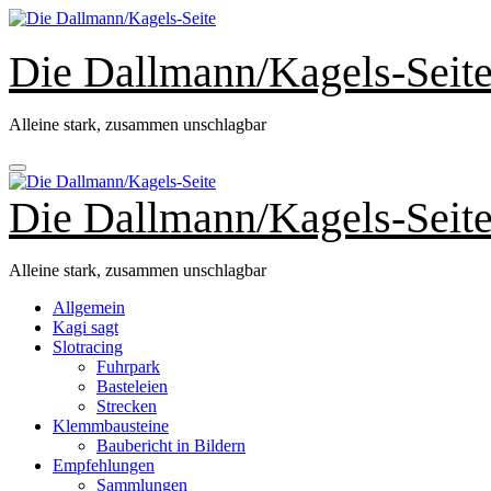
Zum
Inhalt
springen
Die Dallmann/Kagels-Seit
Alleine stark, zusammen unschlagbar
Die Dallmann/Kagels-Seit
Alleine stark, zusammen unschlagbar
Allgemein
Kagi sagt
Slotracing
Fuhrpark
Basteleien
Strecken
Klemmbausteine
Baubericht in Bildern
Empfehlungen
Sammlungen