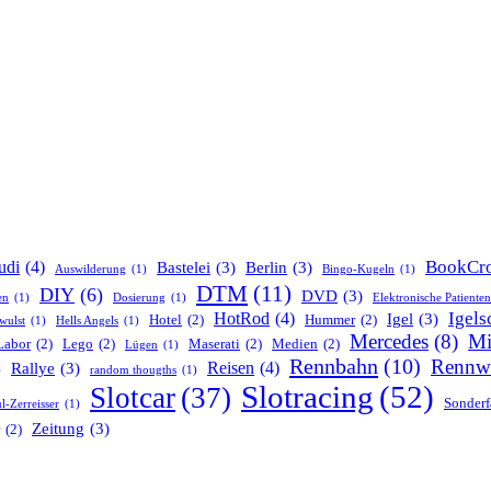
BookCro
udi
(4)
Bastelei
(3)
Berlin
(3)
Auswilderung
(1)
Bingo-Kugeln
(1)
DTM
(11)
DIY
(6)
DVD
(3)
en
(1)
Dosierung
(1)
Elektronische Patiente
Igels
HotRod
(4)
Igel
(3)
Hotel
(2)
Hummer
(2)
wulst
(1)
Hells Angels
(1)
Mercedes
(8)
Mi
Labor
(2)
Lego
(2)
Maserati
(2)
Medien
(2)
Lügen
(1)
Rennbahn
(10)
Rennw
Reisen
(4)
Rallye
(3)
)
random thougths
(1)
Slotracing
(52)
Slotcar
(37)
Sonderf
l-Zerreisser
(1)
Zeitung
(3)
(2)