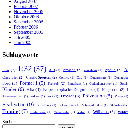
August 2007
Februar 2007
November 2006
Oktober 2006
September 2006
Februar 2006
September 2005
Juli 2005
Juni 2005
Schlagworte
1:32
(37)
A
1:24
(2)
Amazon
(2)
Apollo
(2)
AfD
(1)
anmelden
(1)
Chevrolet
(2)
Classic Sportcar
(2)
Comics
(1)
Cop
(1)
Datenschutz
(1)
Demagog
Formel 1
(5)
Ford
(3)
Freizeit
(2)
Futterhaus
(1)
Gedankensplitter
(1)
Gesch
Kinder
(6)
Kita
(3)
Koproskopische Diagnostik
(3)
Kotproben
(2)
Prävention
(5)
ProSlot
(3)
Patientenschutz
(1)
Polizei
(1)
Post
(1)
Rache
(1
Scalextric
(9)
Schlafhaus
(1)
Schwurbler
(1)
Science-Fiction
(1)
Sich-das-Mau
Touring
(7)
Williams
(3)
Winter
Undercover
(1)
Verleumder
(1)
Video
(1)
Suchen
Suchen