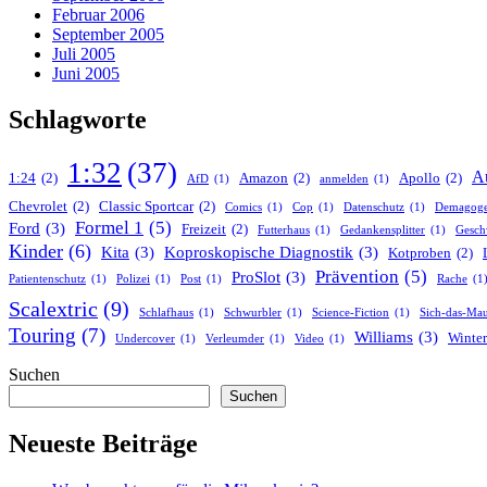
Februar 2006
September 2005
Juli 2005
Juni 2005
Schlagworte
1:32
(37)
A
1:24
(2)
Amazon
(2)
Apollo
(2)
AfD
(1)
anmelden
(1)
Chevrolet
(2)
Classic Sportcar
(2)
Comics
(1)
Cop
(1)
Datenschutz
(1)
Demagog
Formel 1
(5)
Ford
(3)
Freizeit
(2)
Futterhaus
(1)
Gedankensplitter
(1)
Gesch
Kinder
(6)
Kita
(3)
Koproskopische Diagnostik
(3)
Kotproben
(2)
Prävention
(5)
ProSlot
(3)
Patientenschutz
(1)
Polizei
(1)
Post
(1)
Rache
(1
Scalextric
(9)
Schlafhaus
(1)
Schwurbler
(1)
Science-Fiction
(1)
Sich-das-Mau
Touring
(7)
Williams
(3)
Winter
Undercover
(1)
Verleumder
(1)
Video
(1)
Suchen
Suchen
Neueste Beiträge