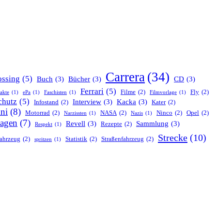
Carrera
(34)
ssing
(5)
Buch
(3)
Bücher
(3)
CD
(3)
Ferrari
(5)
Filme
(2)
Fly
(2)
nakte
(1)
ePa
(1)
Faschisten
(1)
Filmvorlage
(1)
chutz
(5)
Interview
(3)
Kacka
(3)
Infostand
(2)
Kater
(2)
ni
(8)
Motorrad
(2)
NASA
(2)
Ninco
(2)
Opel
(2)
Narzissten
(1)
Nazis
(1)
agen
(7)
Revell
(3)
Sammlung
(3)
Rezepte
(2)
Respekt
(1)
Strecke
(10)
ahrzeug
(2)
Statistik
(2)
Straßenfahrzeug
(2)
spritzen
(1)