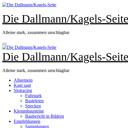
Zum
Inhalt
springen
Die Dallmann/Kagels-Seit
Alleine stark, zusammen unschlagbar
Die Dallmann/Kagels-Seit
Alleine stark, zusammen unschlagbar
Allgemein
Kagi sagt
Slotracing
Fuhrpark
Basteleien
Strecken
Klemmbausteine
Baubericht in Bildern
Empfehlungen
Sammlungen