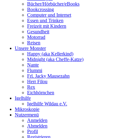
Bücher/Hörbücher/eBooks
Bookcrossing
Computer und Internet
Essen und Trinken
Freizeit mit Kindern
Gesundheit
Motorrad
Reisen
Unsere Monster
Happy (aka Kellerkind)
Midnight (aka Cheffe-Katze)
Nante
Flummi
Frl. Jacky Mausezahn
Herr Filou
Rex
Eichhörnchen
Igelhilfe
Igelhilfe Wildau e.V.
Mikroskopie
Nutzermenü
Anmelden
Abmelden
Profil
Registrieren