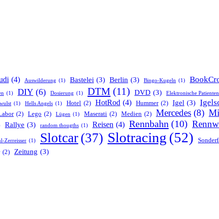
BookCro
udi
(4)
Bastelei
(3)
Berlin
(3)
Auswilderung
(1)
Bingo-Kugeln
(1)
DTM
(11)
DIY
(6)
DVD
(3)
en
(1)
Dosierung
(1)
Elektronische Patiente
Igels
HotRod
(4)
Igel
(3)
Hotel
(2)
Hummer
(2)
wulst
(1)
Hells Angels
(1)
Mercedes
(8)
Mi
Labor
(2)
Lego
(2)
Maserati
(2)
Medien
(2)
Lügen
(1)
Rennbahn
(10)
Rennw
Reisen
(4)
Rallye
(3)
)
random thougths
(1)
Slotracing
(52)
Slotcar
(37)
Sonderf
l-Zerreisser
(1)
Zeitung
(3)
(2)