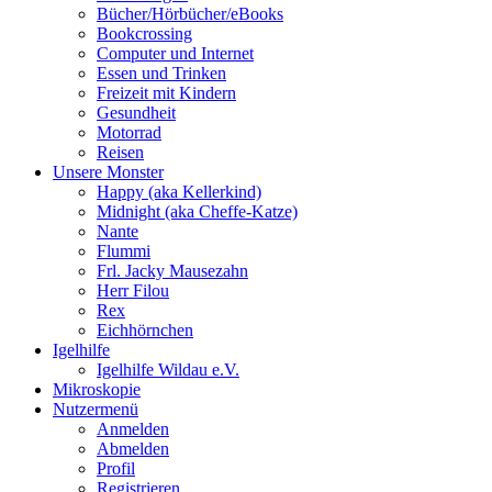
Bücher/Hörbücher/eBooks
Bookcrossing
Computer und Internet
Essen und Trinken
Freizeit mit Kindern
Gesundheit
Motorrad
Reisen
Unsere Monster
Happy (aka Kellerkind)
Midnight (aka Cheffe-Katze)
Nante
Flummi
Frl. Jacky Mausezahn
Herr Filou
Rex
Eichhörnchen
Igelhilfe
Igelhilfe Wildau e.V.
Mikroskopie
Nutzermenü
Anmelden
Abmelden
Profil
Registrieren