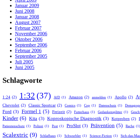
Januar 2009
Juni 2008
Januar 2008
August 2007
Februar 2007
November 2006
Oktober 2006
September 2006
Februar 2006
September 2005
Juli 2005
Juni 2005
Schlagworte
1:32
(37)
A
1:24
(2)
Amazon
(2)
Apollo
(2)
AfD
(1)
anmelden
(1)
Chevrolet
(2)
Classic Sportcar
(2)
Comics
(1)
Cop
(1)
Datenschutz
(1)
Demagog
Formel 1
(5)
Ford
(3)
Freizeit
(2)
Futterhaus
(1)
Gedankensplitter
(1)
Gesch
Kinder
(6)
Kita
(3)
Koproskopische Diagnostik
(3)
Kotproben
(2)
Prävention
(5)
ProSlot
(3)
Patientenschutz
(1)
Polizei
(1)
Post
(1)
Rache
(1
Scalextric
(9)
Schlafhaus
(1)
Schwurbler
(1)
Science-Fiction
(1)
Sich-das-Mau