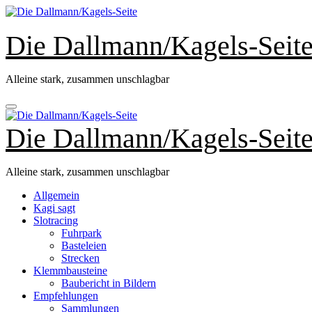
Zum
Inhalt
springen
Die Dallmann/Kagels-Seit
Alleine stark, zusammen unschlagbar
Die Dallmann/Kagels-Seit
Alleine stark, zusammen unschlagbar
Allgemein
Kagi sagt
Slotracing
Fuhrpark
Basteleien
Strecken
Klemmbausteine
Baubericht in Bildern
Empfehlungen
Sammlungen