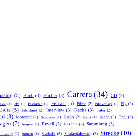
Carrera
(34)
ssing
(5)
Buch
(3)
Bücher
(3)
CD
(3)
Ferrari
(5)
Filme
(2)
Fly
(2)
nakte
(1)
ePa
(1)
Faschisten
(1)
Filmvorlage
(1)
chutz
(5)
Interview
(3)
Kacka
(3)
Infostand
(2)
Kater
(2)
ni
(8)
Motorrad
(2)
NASA
(2)
Ninco
(2)
Opel
(2)
Narzissten
(1)
Nazis
(1)
agen
(7)
Revell
(3)
Sammlung
(3)
Rezepte
(2)
Respekt
(1)
Strecke
(10)
ahrzeug
(2)
Statistik
(2)
Straßenfahrzeug
(2)
spritzen
(1)