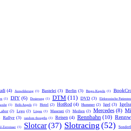
BookCro
udi
(4)
Bastelei
(3)
Berlin
(3)
Auswilderung
(1)
Bingo-Kugeln
(1)
DTM
(11)
DIY
(6)
DVD
(3)
en
(1)
Dosierung
(1)
Elektronische Patiente
Igels
HotRod
(4)
Igel
(3)
Hotel
(2)
Hummer
(2)
wulst
(1)
Hells Angels
(1)
Mercedes
(8)
Mi
Labor
(2)
Lego
(2)
Maserati
(2)
Medien
(2)
Lügen
(1)
Rennbahn
(10)
Rennw
Reisen
(4)
Rallye
(3)
)
random thougths
(1)
Slotracing
(52)
Slotcar
(37)
Sonderf
l-Zerreisser
(1)