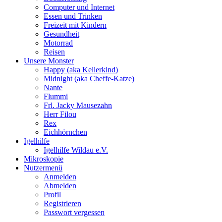
Computer und Internet
Essen und Trinken
Freizeit mit Kindern
Gesundheit
Motorrad
Reisen
Unsere Monster
Happy (aka Kellerkind)
Midnight (aka Cheffe-Katze)
Nante
Flummi
Frl. Jacky Mausezahn
Herr Filou
Rex
Eichhörnchen
Igelhilfe
Igelhilfe Wildau e.V.
Mikroskopie
Nutzermenü
Anmelden
Abmelden
Profil
Registrieren
Passwort vergessen