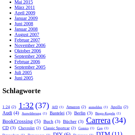
Mai 2015
März 2011
April 2009
Januar 2009
Juni 2008
Januar 2008
August 2007
Februar 2007
November 2006
Oktober 2006
September 2006
Februar 2006
September 2005
Juli 2005
Juni 2005
Schlagworte
1:32
(37)
1:24
(2)
Amazon
(2)
Apollo
(2)
AfD
(1)
anmelden
(1)
Audi
(4)
Bastelei
(3)
Berlin
(3)
Auswilderung
(1)
Bingo-Kugeln
(1)
Carrera
(34)
BookCrossing
(5)
Buch
(3)
Bücher
(3)
CD
(3)
Chevrolet
(2)
Classic Sportcar
(2)
Comics
(1)
Cop
(1)
DTM
(11)
DIY
(6)