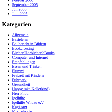
Februar 2006
September 2005
Juli 2005
Juni 2005
Kategorien
Allgemein
Basteleien
Baubericht in Bildern
Bookcrossing
Bücher/Hörbücher/eBooks
Computer und Internet
Empfehlungen
Essen und Trinken
Flummi
Freizeit mit Kindern
Fuhrpark
Gesundheit
Happy (aka Kellerkind)
Herr Filou
Igelhilfe
Igelhilfe Wildau e.V.
Kagi sagt
Mikroskopie