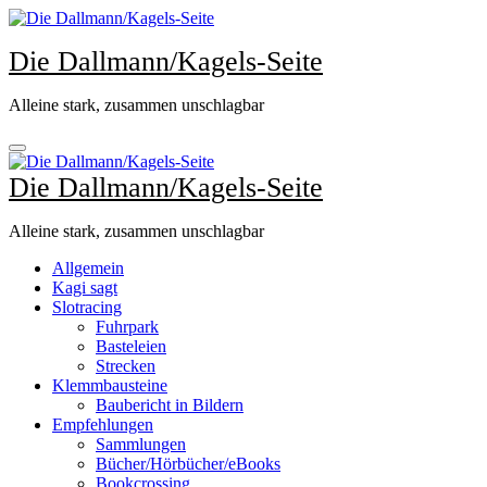
Zum
Inhalt
Die Dallmann/Kagels-Seite
springen
Alleine stark, zusammen unschlagbar
Die Dallmann/Kagels-Seite
Alleine stark, zusammen unschlagbar
Allgemein
Kagi sagt
Slotracing
Fuhrpark
Basteleien
Strecken
Klemmbausteine
Baubericht in Bildern
Empfehlungen
Sammlungen
Bücher/Hörbücher/eBooks
Bookcrossing