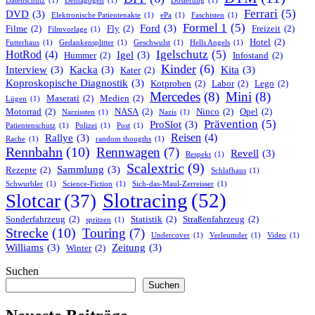
Datenschutz
(1)
Demagogen
(1)
Dosierung
(1)
Ferrari
(5)
DVD
(3)
Elektronische Patientenakte
(1)
ePa
(1)
Faschisten
(1)
Formel 1
(5)
Ford
(3)
Filme
(2)
Fly
(2)
Freizeit
(2)
Filmvorlage
(1)
Hotel
(2)
Futterhaus
(1)
Gedankensplitter
(1)
Geschwulst
(1)
Hells Angels
(1)
Igelschutz
(5)
HotRod
(4)
Igel
(3)
Hummer
(2)
Infostand
(2)
Kinder
(6)
Interview
(3)
Kacka
(3)
Kita
(3)
Kater
(2)
Koproskopische Diagnostik
(3)
Kotproben
(2)
Labor
(2)
Lego
(2)
Mercedes
(8)
Mini
(8)
Maserati
(2)
Medien
(2)
Lügen
(1)
Motorrad
(2)
NASA
(2)
Ninco
(2)
Opel
(2)
Narzissten
(1)
Nazis
(1)
Prävention
(5)
ProSlot
(3)
Patientenschutz
(1)
Polizei
(1)
Post
(1)
Reisen
(4)
Rallye
(3)
Rache
(1)
random thougths
(1)
Rennbahn
(10)
Rennwagen
(7)
Revell
(3)
Respekt
(1)
Scalextric
(9)
Sammlung
(3)
Rezepte
(2)
Schlafhaus
(1)
Schwurbler
(1)
Science-Fiction
(1)
Sich-das-Maul-Zerreisser
(1)
Slotracing
(52)
Slotcar
(37)
Sonderfahrzeug
(2)
Statistik
(2)
Straßenfahrzeug
(2)
spritzen
(1)
Strecke
(10)
Touring
(7)
Undercover
(1)
Verleumder
(1)
Video
(1)
Williams
(3)
Zeitung
(3)
Winter
(2)
Suchen
Suchen