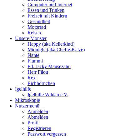
Computer und Internet
Essen und Trinken
Freizeit mit Kindern
Gesundheit
Motorrad
Reisen
Unsere Monster
Happy (aka Kellerkind)
Midnight (aka Cheffe-Katze)
Nante
Flummi
Frl. Jacky Mausezahn
Herr Filou
Rex
Eichhörnchen
Igelhilfe
Igelhilfe Wildau e.V.
Mikroskopie
Nutzermenü
Anmelden
Abmelden
Profil
Registrieren
Passwort vergessen