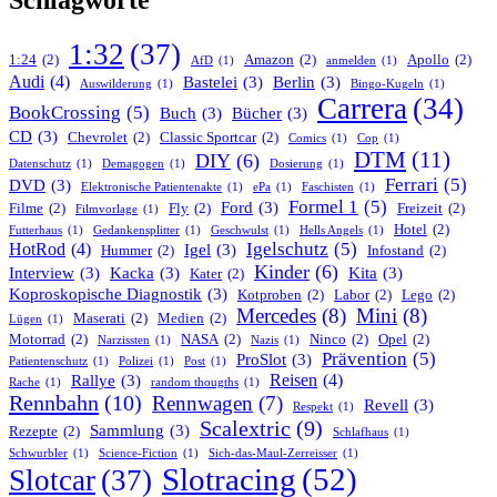
Schlagworte
1:32
(37)
1:24
(2)
Amazon
(2)
Apollo
(2)
AfD
(1)
anmelden
(1)
Audi
(4)
Bastelei
(3)
Berlin
(3)
Auswilderung
(1)
Bingo-Kugeln
(1)
Carrera
(34)
BookCrossing
(5)
Buch
(3)
Bücher
(3)
CD
(3)
Chevrolet
(2)
Classic Sportcar
(2)
Comics
(1)
Cop
(1)
DTM
(11)
DIY
(6)
Datenschutz
(1)
Demagogen
(1)
Dosierung
(1)
Ferrari
(5)
DVD
(3)
Elektronische Patientenakte
(1)
ePa
(1)
Faschisten
(1)
Formel 1
(5)
Ford
(3)
Filme
(2)
Fly
(2)
Freizeit
(2)
Filmvorlage
(1)
Hotel
(2)
Futterhaus
(1)
Gedankensplitter
(1)
Geschwulst
(1)
Hells Angels
(1)
Igelschutz
(5)
HotRod
(4)
Igel
(3)
Hummer
(2)
Infostand
(2)
Kinder
(6)
Interview
(3)
Kacka
(3)
Kita
(3)
Kater
(2)
Koproskopische Diagnostik
(3)
Kotproben
(2)
Labor
(2)
Lego
(2)
Mercedes
(8)
Mini
(8)
Maserati
(2)
Medien
(2)
Lügen
(1)
Motorrad
(2)
NASA
(2)
Ninco
(2)
Opel
(2)
Narzissten
(1)
Nazis
(1)
Prävention
(5)
ProSlot
(3)
Patientenschutz
(1)
Polizei
(1)
Post
(1)
Reisen
(4)
Rallye
(3)
Rache
(1)
random thougths
(1)
Rennbahn
(10)
Rennwagen
(7)
Revell
(3)
Respekt
(1)
Scalextric
(9)
Sammlung
(3)
Rezepte
(2)
Schlafhaus
(1)
Schwurbler
(1)
Science-Fiction
(1)
Sich-das-Maul-Zerreisser
(1)
Slotracing
(52)
Slotcar
(37)