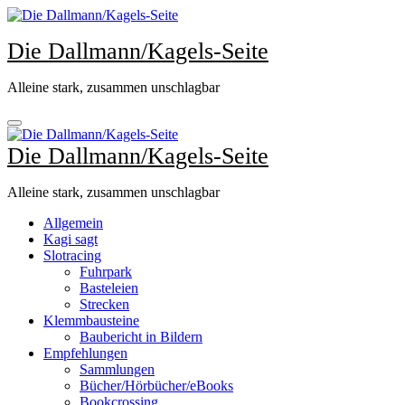
Zum
Inhalt
Die Dallmann/Kagels-Seite
springen
Alleine stark, zusammen unschlagbar
Die Dallmann/Kagels-Seite
Alleine stark, zusammen unschlagbar
Allgemein
Kagi sagt
Slotracing
Fuhrpark
Basteleien
Strecken
Klemmbausteine
Baubericht in Bildern
Empfehlungen
Sammlungen
Bücher/Hörbücher/eBooks
Bookcrossing