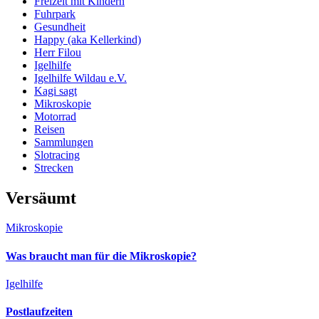
Freizeit mit Kindern
Fuhrpark
Gesundheit
Happy (aka Kellerkind)
Herr Filou
Igelhilfe
Igelhilfe Wildau e.V.
Kagi sagt
Mikroskopie
Motorrad
Reisen
Sammlungen
Slotracing
Strecken
Versäumt
Mikroskopie
Was braucht man für die Mikroskopie?
Igelhilfe
Postlaufzeiten