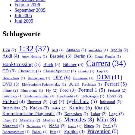
Februar 2006
September 2005
Juli 2005
Juni 2005
Schlagworte
1:32
(37)
1:24
(2)
Amazon
(2)
Apollo
(2)
AfD
(1)
anmelden
(1)
Audi
(4)
Bastelei
(3)
Berlin
(3)
Auswilderung
(1)
Bingo-Kugeln
(1)
Carrera
(34)
BookCrossing
(5)
Buch
(3)
Bücher
(3)
CD
(3)
Chevrolet
(2)
Classic Sportcar
(2)
Comics
(1)
Cop
(1)
DTM
(11)
DIY
(6)
Datenschutz
(1)
Demagogen
(1)
Dosierung
(1)
Ferrari
(5)
DVD
(3)
Elektronische Patientenakte
(1)
ePa
(1)
Faschisten
(1)
Formel 1
(5)
Ford
(3)
Filme
(2)
Fly
(2)
Freizeit
(2)
Filmvorlage
(1)
Hotel
(2)
Futterhaus
(1)
Gedankensplitter
(1)
Geschwulst
(1)
Hells Angels
(1)
Igelschutz
(5)
HotRod
(4)
Igel
(3)
Hummer
(2)
Infostand
(2)
Kinder
(6)
Interview
(3)
Kacka
(3)
Kita
(3)
Kater
(2)
Koproskopische Diagnostik
(3)
Kotproben
(2)
Labor
(2)
Lego
(2)
Mercedes
(8)
Mini
(8)
Maserati
(2)
Medien
(2)
Lügen
(1)
Motorrad
(2)
NASA
(2)
Ninco
(2)
Opel
(2)
Narzissten
(1)
Nazis
(1)
Prävention
(5)
ProSlot
(3)
Patientenschutz
(1)
Polizei
(1)
Post
(1)