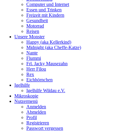
Computer und Internet
Essen und Trinken
Freizeit mit Kindern
Gesundheit
Motorrad
Reisen
Unsere Monster
Happy (aka Kellerkind)
Midnight (aka Cheffe-Katze)
Nante
Flummi
Frl. Jacky Mausezahn
Herr Filou
Rex
Eichhörnchen
Igelhilfe
Igelhilfe Wildau e.V.
Mikroskopie
Nutzermenü
Anmelden
Abmelden
Profil
Registrieren
Passwort vergessen