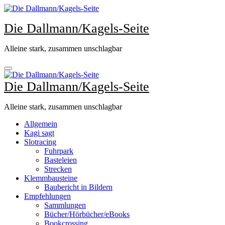
Zum
Inhalt
Die Dallmann/Kagels-Seite
springen
Alleine stark, zusammen unschlagbar
Die Dallmann/Kagels-Seite
Alleine stark, zusammen unschlagbar
Allgemein
Kagi sagt
Slotracing
Fuhrpark
Basteleien
Strecken
Klemmbausteine
Baubericht in Bildern
Empfehlungen
Sammlungen
Bücher/Hörbücher/eBooks
Bookcrossing