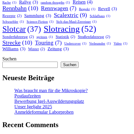
Reisen
(4)
Rallye
(3)
Rache
(1)
random thougths
(1)
Rennbahn
(10)
Rennwagen
(7)
Revell
(3)
Respekt
(1)
Scalextric
(9)
Sammlung
(3)
Rezepte
(2)
Schlafhaus
(1)
Schwurbler
(1)
Science-Fiction
(1)
Sich-das-Maul-Zerreisser
(1)
Slotracing
(52)
Slotcar
(37)
Sonderfahrzeug
(2)
Statistik
(2)
Straßenfahrzeug
(2)
spritzen
(1)
Strecke
(10)
Touring
(7)
Undercover
(1)
Verleumder
(1)
Video
(1)
Williams
(3)
Zeitung
(3)
Winter
(2)
Suchen
Suchen
Neueste Beiträge
Was braucht man für die Mikroskopie?
Postlaufzeiten
Bewerbung Igel-Auswilderungsplatz
Unser Igeljahr 2025
Anmeldeformular Laborproben
Recent Comments