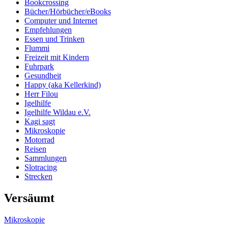
Bookcrossing
Bücher/Hörbücher/eBooks
Computer und Internet
Empfehlungen
Essen und Trinken
Flummi
Freizeit mit Kindern
Fuhrpark
Gesundheit
Happy (aka Kellerkind)
Herr Filou
Igelhilfe
Igelhilfe Wildau e.V.
Kagi sagt
Mikroskopie
Motorrad
Reisen
Sammlungen
Slotracing
Strecken
Versäumt
Mikroskopie