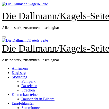
Zum
Inhalt
springen
Die Dallmann/Kagels-Seit
Alleine stark, zusammen unschlagbar
Die Dallmann/Kagels-Seit
Alleine stark, zusammen unschlagbar
Allgemein
Kagi sagt
Slotracing
Fuhrpark
Basteleien
Strecken
Klemmbausteine
Baubericht in Bildern
Empfehlungen
Sammlungen