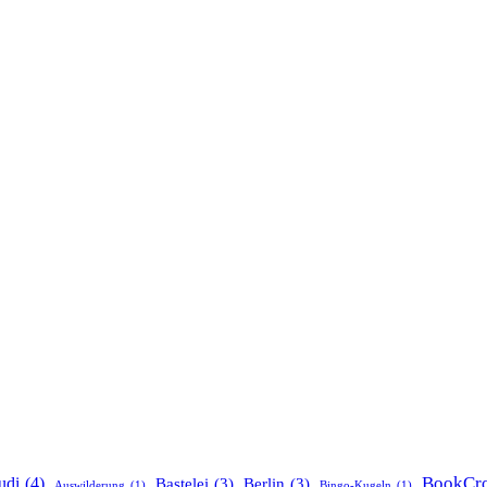
BookCro
udi
(4)
Bastelei
(3)
Berlin
(3)
Auswilderung
(1)
Bingo-Kugeln
(1)