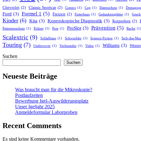
Chevrolet
(2)
Classic Sportcar
(2)
Comics
(1)
Cop
(1)
Datenschutz
(1)
Demagog
Formel 1
(5)
Ford
(3)
Freizeit
(2)
Futterhaus
(1)
Gedankensplitter
(1)
Gesch
Kinder
(6)
Kita
(3)
Koproskopische Diagnostik
(3)
Kotproben
(2)
Prävention
(5)
ProSlot
(3)
Patientenschutz
(1)
Polizei
(1)
Post
(1)
Rache
(1
Scalextric
(9)
Schlafhaus
(1)
Schwurbler
(1)
Science-Fiction
(1)
Sich-das-Mau
Touring
(7)
Williams
(3)
Winter
Undercover
(1)
Verleumder
(1)
Video
(1)
Suchen
Suchen
Neueste Beiträge
Was braucht man für die Mikroskopie?
Postlaufzeiten
Bewerbung Igel-Auswilderungsplatz
Unser Igeljahr 2025
Anmeldeformular Laborproben
Recent Comments
Es sind keine Kommentare vorhanden.