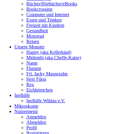
Bücher/Hörbücher/eBooks
Bookcrossing
Computer und Internet
Essen und Trinken
Freizeit mit Kindern
Gesundheit
Motorrad
Reisen
Unsere Monster
Happy (aka Kellerkind)
Midnight (aka Cheffe-Katze)
Nante
Flummi
Frl. Jacky Mausezahn
Herr Filou
Rex
Eichhörnchen
Igelhilfe
Igelhilfe Wildau e.V.
Mikroskopie
Nutzermenü
Anmelden
Abmelden
Profil
Registrieren