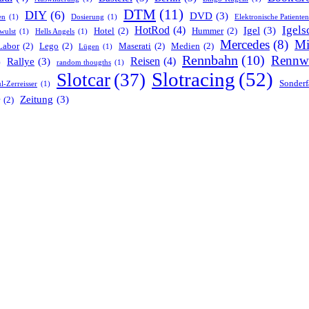
DTM
(11)
DIY
(6)
DVD
(3)
en
(1)
Dosierung
(1)
Elektronische Patiente
Igels
HotRod
(4)
Igel
(3)
Hotel
(2)
Hummer
(2)
wulst
(1)
Hells Angels
(1)
Mercedes
(8)
Mi
Labor
(2)
Lego
(2)
Maserati
(2)
Medien
(2)
Lügen
(1)
Rennbahn
(10)
Rennw
Reisen
(4)
Rallye
(3)
)
random thougths
(1)
Slotracing
(52)
Slotcar
(37)
Sonderf
l-Zerreisser
(1)
Zeitung
(3)
(2)