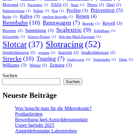
Motorrad
(2)
NASA
(2)
Ninco
(2)
Opel
(2)
Narzissten
(1)
Nazis
(1)
Prävention
(5)
ProSlot
(3)
Patientenschutz
(1)
Polizei
(1)
Post
(1)
Reisen
(4)
Rallye
(3)
Rache
(1)
random thougths
(1)
Rennbahn
(10)
Rennwagen
(7)
Revell
(3)
Respekt
(1)
Scalextric
(9)
Sammlung
(3)
Rezepte
(2)
Schlafhaus
(1)
Schwurbler
(1)
Science-Fiction
(1)
Sich-das-Maul-Zerreisser
(1)
Slotracing
(52)
Slotcar
(37)
Sonderfahrzeug
(2)
Statistik
(2)
Straßenfahrzeug
(2)
spritzen
(1)
Strecke
(10)
Touring
(7)
Undercover
(1)
Verleumder
(1)
Video
(1)
Williams
(3)
Zeitung
(3)
Winter
(2)
Suchen
Suchen
Neueste Beiträge
Was braucht man für die Mikroskopie?
Postlaufzeiten
Bewerbung Igel-Auswilderungsplatz
Unser Igeljahr 2025
Anmeldeformular Laborproben