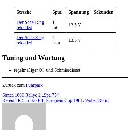
Strecke
Spur
Spannung
Sekunden
Der Sche-Ring
1 –
13.5 V
reloaded
rot
Der Sche-Ring
2 –
13.5 V
reloaded
blau
Tuning und Wartung
regelmäßiger Öl- und Schmierdienst
Zurück zum
Fuhrpark
Beitragsnavigation
Simca 1000 Rallye 2 „Spa 75“
Renault R 5 Turbo Elf, European Cup 1981, Walter Röhrl