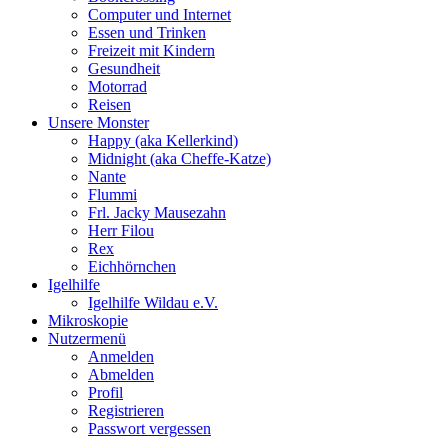
Computer und Internet
Essen und Trinken
Freizeit mit Kindern
Gesundheit
Motorrad
Reisen
Unsere Monster
Happy (aka Kellerkind)
Midnight (aka Cheffe-Katze)
Nante
Flummi
Frl. Jacky Mausezahn
Herr Filou
Rex
Eichhörnchen
Igelhilfe
Igelhilfe Wildau e.V.
Mikroskopie
Nutzermenü
Anmelden
Abmelden
Profil
Registrieren
Passwort vergessen