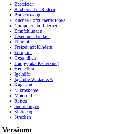
Basteleien
Baubericht in Bildern
Bookcrossing
Bücher/Hörbücher/eBooks
Computer und Internet
Empfehlungen
Essen und Trinken
Flummi
Freizeit mit Kindern
Fuhrpark
Gesundheit
Happy (aka Kellerkind)
Herr Filou
Igelhilfe
Igelhilfe Wildau e.V.
Kagi sagt
Mikroskopie
Motorrad
Reisen
Sammlungen
Slotracing
Strecken
Versäumt