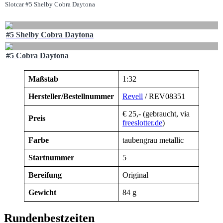
Slotcar #5 Shelby Cobra Daytona
#5 Shelby Cobra Daytona
#5 Cobra Daytona
Maßstab
1:32
Hersteller/Bestellnummer
Revell
/ REV08351
€ 25,- (gebraucht, via
Preis
freeslotter.de
)
Farbe
taubengrau metallic
Startnummer
5
Bereifung
Original
Gewicht
84 g
Rundenbestzeiten