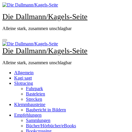
Zum
Inhalt
Die Dallmann/Kagels-Seite
springen
Alleine stark, zusammen unschlagbar
Die Dallmann/Kagels-Seite
Alleine stark, zusammen unschlagbar
Allgemein
Kagi sagt
Slotracing
Fuhrpark
Basteleien
Strecken
Klemmbausteine
Baubericht in Bildern
Empfehlungen
Sammlungen
Bücher/Hörbücher/eBooks
Bookcrossing