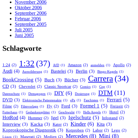
November 2006
Oktober 2006
September 2006
Februar 2006
September 2005
Juli 2005
Juni 2005
Schlagworte
1:32
(37)
1:24
(2)
Amazon
(2)
Apollo
(2)
AfD
(1)
anmelden
(1)
Audi
(4)
Bastelei
(3)
Berlin
(3)
Auswilderung
(1)
Bingo-Kugeln
(1)
Carrera
(34)
BookCrossing
(5)
Buch
(3)
Bücher
(3)
CD
(3)
Chevrolet
(2)
Classic Sportcar
(2)
Comics
(1)
Cop
(1)
DTM
(11)
DIY
(6)
Datenschutz
(1)
Demagogen
(1)
Dosierung
(1)
Ferrari
(5)
DVD
(3)
Elektronische Patientenakte
(1)
ePa
(1)
Faschisten
(1)
Formel 1
(5)
Ford
(3)
Filme
(2)
Fly
(2)
Freizeit
(2)
Filmvorlage
(1)
Hotel
(2)
Futterhaus
(1)
Gedankensplitter
(1)
Geschwulst
(1)
Hells Angels
(1)
Igelschutz
(5)
HotRod
(4)
Igel
(3)
Hummer
(2)
Infostand
(2)
Kinder
(6)
Interview
(3)
Kacka
(3)
Kita
(3)
Kater
(2)
Koproskopische Diagnostik
(3)
Kotproben
(2)
Labor
(2)
Lego
(2)
Mercedes
(8)
Mini
(8)
Maserati
(2)
Medien
(2)
Lügen
(1)