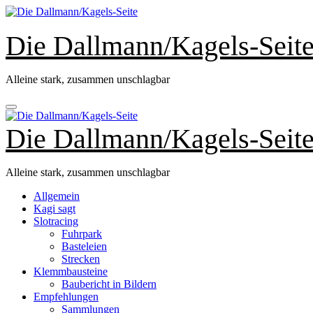
Zum
Inhalt
springen
Die Dallmann/Kagels-Seit
Alleine stark, zusammen unschlagbar
Die Dallmann/Kagels-Seit
Alleine stark, zusammen unschlagbar
Allgemein
Kagi sagt
Slotracing
Fuhrpark
Basteleien
Strecken
Klemmbausteine
Baubericht in Bildern
Empfehlungen
Sammlungen