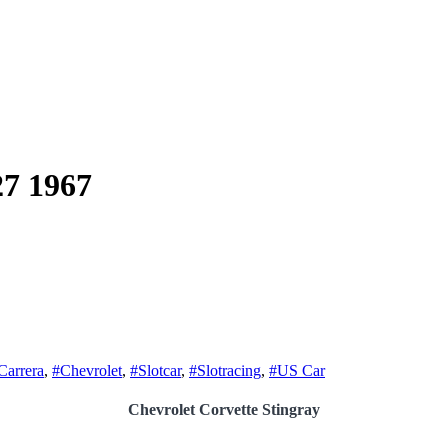
27 1967
Carrera
,
#Chevrolet
,
#Slotcar
,
#Slotracing
,
#US Car
Chevrolet Corvette Stingray