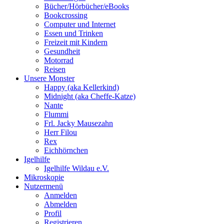
Bücher/Hörbücher/eBooks
Bookcrossing
Computer und Internet
Essen und Trinken
Freizeit mit Kindern
Gesundheit
Motorrad
Reisen
Unsere Monster
Happy (aka Kellerkind)
Midnight (aka Cheffe-Katze)
Nante
Flummi
Frl. Jacky Mausezahn
Herr Filou
Rex
Eichhörnchen
Igelhilfe
Igelhilfe Wildau e.V.
Mikroskopie
Nutzermenü
Anmelden
Abmelden
Profil
Registrieren