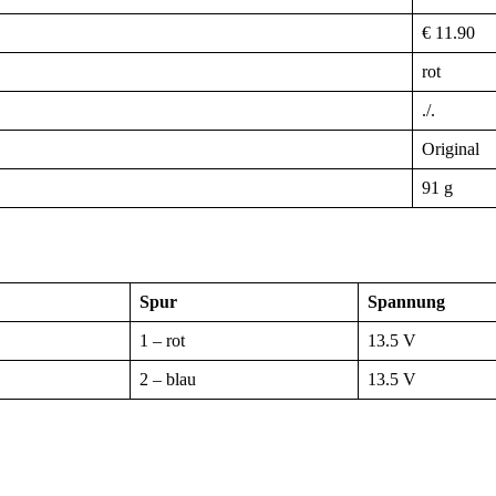
€ 11.90
rot
./.
Original
91 g
Spur
Spannung
1 – rot
13.5 V
2 – blau
13.5 V