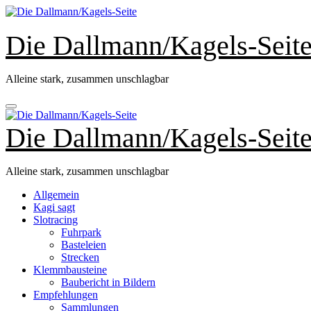
Zum
Inhalt
springen
Die Dallmann/Kagels-Seit
Alleine stark, zusammen unschlagbar
Die Dallmann/Kagels-Seit
Alleine stark, zusammen unschlagbar
Allgemein
Kagi sagt
Slotracing
Fuhrpark
Basteleien
Strecken
Klemmbausteine
Baubericht in Bildern
Empfehlungen
Sammlungen