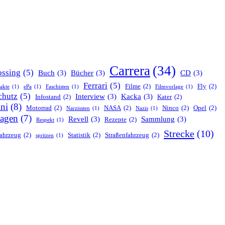
Carrera
(34)
ssing
(5)
Buch
(3)
Bücher
(3)
CD
(3)
Ferrari
(5)
Filme
(2)
Fly
(2)
nakte
(1)
ePa
(1)
Faschisten
(1)
Filmvorlage
(1)
chutz
(5)
Interview
(3)
Kacka
(3)
Infostand
(2)
Kater
(2)
ni
(8)
Motorrad
(2)
NASA
(2)
Ninco
(2)
Opel
(2)
Narzissten
(1)
Nazis
(1)
agen
(7)
Revell
(3)
Sammlung
(3)
Rezepte
(2)
Respekt
(1)
Strecke
(10)
ahrzeug
(2)
Statistik
(2)
Straßenfahrzeug
(2)
spritzen
(1)