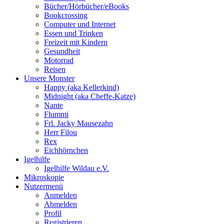
Bücher/Hörbücher/eBooks
Bookcrossing
Computer und Internet
Essen und Trinken
Freizeit mit Kindern
Gesundheit
Motorrad
Reisen
Unsere Monster
Happy (aka Kellerkind)
Midnight (aka Cheffe-Katze)
Nante
Flummi
Frl. Jacky Mausezahn
Herr Filou
Rex
Eichhörnchen
Igelhilfe
Igelhilfe Wildau e.V.
Mikroskopie
Nutzermenü
Anmelden
Abmelden
Profil
Registrieren