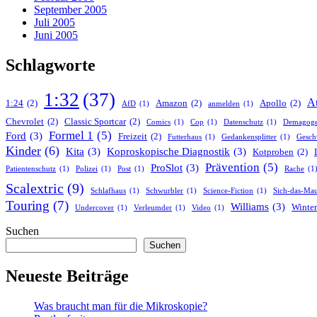
September 2005
Juli 2005
Juni 2005
Schlagworte
1:32
(37)
A
1:24
(2)
Amazon
(2)
Apollo
(2)
AfD
(1)
anmelden
(1)
Chevrolet
(2)
Classic Sportcar
(2)
Comics
(1)
Cop
(1)
Datenschutz
(1)
Demagog
Formel 1
(5)
Ford
(3)
Freizeit
(2)
Futterhaus
(1)
Gedankensplitter
(1)
Gesch
Kinder
(6)
Kita
(3)
Koproskopische Diagnostik
(3)
Kotproben
(2)
Prävention
(5)
ProSlot
(3)
Patientenschutz
(1)
Polizei
(1)
Post
(1)
Rache
(1
Scalextric
(9)
Schlafhaus
(1)
Schwurbler
(1)
Science-Fiction
(1)
Sich-das-Mau
Touring
(7)
Williams
(3)
Winter
Undercover
(1)
Verleumder
(1)
Video
(1)
Suchen
Suchen
Neueste Beiträge
Was braucht man für die Mikroskopie?