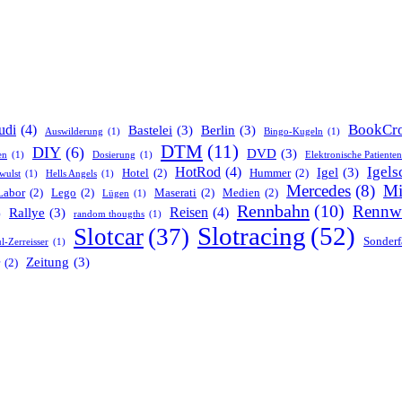
BookCro
udi
(4)
Bastelei
(3)
Berlin
(3)
Auswilderung
(1)
Bingo-Kugeln
(1)
DTM
(11)
DIY
(6)
DVD
(3)
en
(1)
Dosierung
(1)
Elektronische Patiente
Igels
HotRod
(4)
Igel
(3)
Hotel
(2)
Hummer
(2)
wulst
(1)
Hells Angels
(1)
Mercedes
(8)
Mi
Labor
(2)
Lego
(2)
Maserati
(2)
Medien
(2)
Lügen
(1)
Rennbahn
(10)
Rennw
Reisen
(4)
Rallye
(3)
)
random thougths
(1)
Slotracing
(52)
Slotcar
(37)
Sonderf
l-Zerreisser
(1)
Zeitung
(3)
(2)