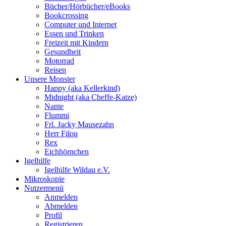
Bücher/Hörbücher/eBooks
Bookcrossing
Computer und Internet
Essen und Trinken
Freizeit mit Kindern
Gesundheit
Motorrad
Reisen
Unsere Monster
Happy (aka Kellerkind)
Midnight (aka Cheffe-Katze)
Nante
Flummi
Frl. Jacky Mausezahn
Herr Filou
Rex
Eichhörnchen
Igelhilfe
Igelhilfe Wildau e.V.
Mikroskopie
Nutzermenü
Anmelden
Abmelden
Profil
Registrieren