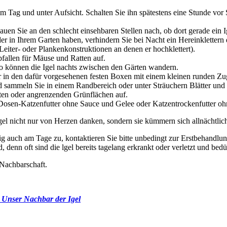
 am Tag und unter Aufsicht. Schalten Sie ihn spätestens eine Stunde v
uen Sie an den schlecht einsehbaren Stellen nach, ob dort gerade ein Ig
 in Ihrem Garten haben, verhindern Sie bei Nacht ein Hereinklettern der 
 Leiter- oder Plankenkonstruktionen an denen er hochklettert).
pfallen für Mäuse und Ratten auf.
o können die Igel nachts zwischen den Gärten wandern.
nur in den dafür vorgesehenen festen Boxen mit einem kleinen runden Z
d sammeln Sie in einem Randbereich oder unter Sträuchern Blätter und 
rten oder angrenzenden Grünflächen auf.
 Dosen-Katzenfutter ohne Sauce und Gelee oder Katzentrockenfutter oh
el nicht nur von Herzen danken, sondern sie kümmern sich allnächtlich
ufig auch am Tage zu, kontaktieren Sie bitte unbedingt zur Erstbehandlun
denn oft sind die lgel bereits tagelang erkrankt oder verletzt und bedür
 Nachbarschaft.
 Unser Nachbar der Igel