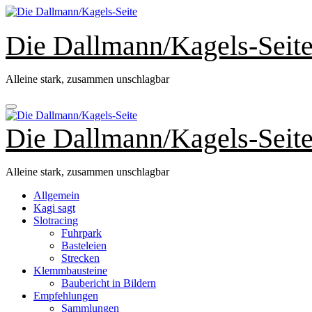
Zum
Inhalt
springen
Die Dallmann/Kagels-Seit
Alleine stark, zusammen unschlagbar
Die Dallmann/Kagels-Seit
Alleine stark, zusammen unschlagbar
Allgemein
Kagi sagt
Slotracing
Fuhrpark
Basteleien
Strecken
Klemmbausteine
Baubericht in Bildern
Empfehlungen
Sammlungen