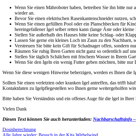
Wenn Sie einen Mähroboter haben, betreiben Sie ihn bitte nur
wieder an.
Bevor Sie einen elektrischen Rasenkantenschneider nutzen, scha
Wenn Sie einen gefüllten Pool oder ein Planschbecken für Kinder
hereingefallener Igel selber retten kann (lange Äste oder kleine
Stellen Sie außerhalb des Hauses bitte keine Schlag- oder Klap
Lassen Sie gerne ein kleines Loch im Zaun zu den Nachbarn, s
Verstreuen Sie bitte kein Gift für Schadnager offen, sondern 
Räumen Sie ruhig Ihren Garten nicht ganz so ordentlich auf un
Stellen Sie täglich Schälchen mit frischem Wasser in Ihrem Ga
Wenn Sie den Igeln ein wenig Futter geben möchten, bitte nur
Wenn Sie diese wenigen Hinweise beherzigen, werden es Ihnen die Ig
Sollten Sie einen verletzten oder kranken Igel antreffen, das trifft hä
Kontaktdaten zu Igelpflegestellen wo Ihnen gerne weitergeholfen wird, 
Bitte haben Sie Verständnis und ein offenes Auge für die lgel in Ihrer
Vielen Dank
Diesen Text können Sie auch herunterladen:
Nachbarschaftsinfo –
Beitragsnavigation
Dosisberechnung
Alle Jahre wieder: Besuch in der Kita Wirbelwind