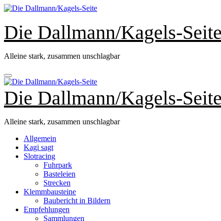
Zum
Inhalt
springen
Die Dallmann/Kagels-Seit
Alleine stark, zusammen unschlagbar
Die Dallmann/Kagels-Seit
Alleine stark, zusammen unschlagbar
Allgemein
Kagi sagt
Slotracing
Fuhrpark
Basteleien
Strecken
Klemmbausteine
Baubericht in Bildern
Empfehlungen
Sammlungen