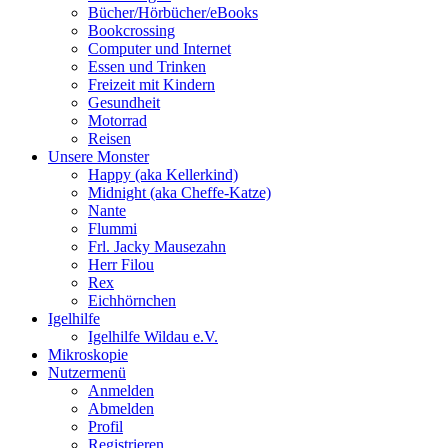
Bücher/Hörbücher/eBooks
Bookcrossing
Computer und Internet
Essen und Trinken
Freizeit mit Kindern
Gesundheit
Motorrad
Reisen
Unsere Monster
Happy (aka Kellerkind)
Midnight (aka Cheffe-Katze)
Nante
Flummi
Frl. Jacky Mausezahn
Herr Filou
Rex
Eichhörnchen
Igelhilfe
Igelhilfe Wildau e.V.
Mikroskopie
Nutzermenü
Anmelden
Abmelden
Profil
Registrieren