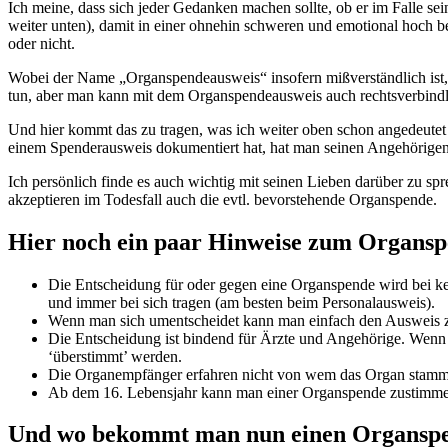
Ich meine, dass sich jeder Gedanken machen sollte, ob er im Falle seines Todes Organspender sein möchte oder nicht. Und jeder sollte sich einen Organspendeausweis zulegen (gibts kostenlos im Internet; siehe
weiter unten), damit in einer ohnehin schweren und emotional hoch b
oder nicht.
Wobei der Name „Organspendeausweis“ insofern mißverständlich ist, 
tun, aber man kann mit dem Organspendeausweis auch rechtsverbindl
Und hier kommt das zu tragen, was ich weiter oben schon angedeutet
einem Spenderausweis dokumentiert hat, hat man seinen Angehörigen e
Ich persönlich finde es auch wichtig mit seinen Lieben darüber zu s
akzeptieren im Todesfall auch die evtl. bevorstehende Organspende.
Hier noch ein paar Hinweise zum Organs
Die Entscheidung für oder gegen eine Organspende wird bei ke
und immer bei sich tragen (am besten beim Personalausweis).
Wenn man sich umentscheidet kann man einfach den Ausweis ze
Die Entscheidung ist bindend für Ärzte und Angehörige. Wenn 
‘überstimmt’ werden.
Die Organempfänger erfahren nicht von wem das Organ stammt
Ab dem 16. Lebensjahr kann man einer Organspende zustimmen
Und wo bekommt man nun einen Organsp