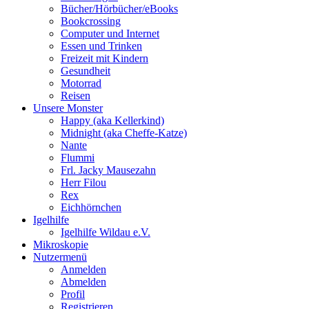
Bücher/Hörbücher/eBooks
Bookcrossing
Computer und Internet
Essen und Trinken
Freizeit mit Kindern
Gesundheit
Motorrad
Reisen
Unsere Monster
Happy (aka Kellerkind)
Midnight (aka Cheffe-Katze)
Nante
Flummi
Frl. Jacky Mausezahn
Herr Filou
Rex
Eichhörnchen
Igelhilfe
Igelhilfe Wildau e.V.
Mikroskopie
Nutzermenü
Anmelden
Abmelden
Profil
Registrieren