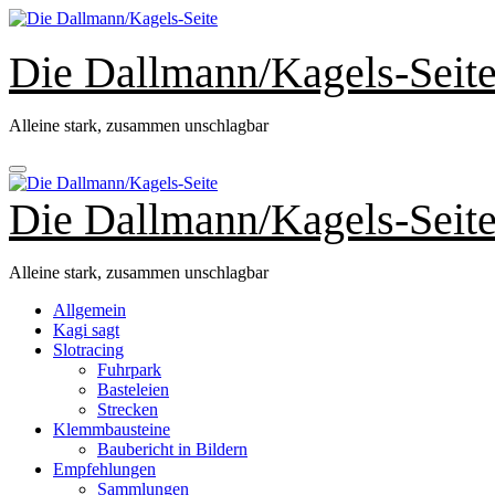
Zum
Inhalt
springen
Die Dallmann/Kagels-Seit
Alleine stark, zusammen unschlagbar
Die Dallmann/Kagels-Seit
Alleine stark, zusammen unschlagbar
Allgemein
Kagi sagt
Slotracing
Fuhrpark
Basteleien
Strecken
Klemmbausteine
Baubericht in Bildern
Empfehlungen
Sammlungen