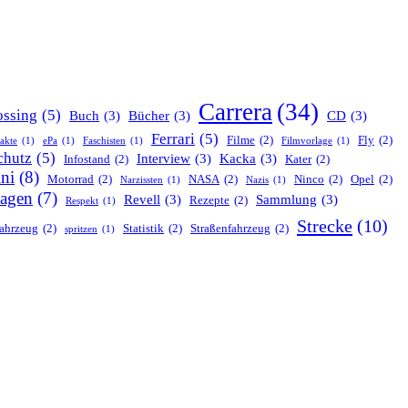
Carrera
(34)
ssing
(5)
Buch
(3)
Bücher
(3)
CD
(3)
Ferrari
(5)
Filme
(2)
Fly
(2)
nakte
(1)
ePa
(1)
Faschisten
(1)
Filmvorlage
(1)
chutz
(5)
Interview
(3)
Kacka
(3)
Infostand
(2)
Kater
(2)
ni
(8)
Motorrad
(2)
NASA
(2)
Ninco
(2)
Opel
(2)
Narzissten
(1)
Nazis
(1)
agen
(7)
Revell
(3)
Sammlung
(3)
Rezepte
(2)
Respekt
(1)
Strecke
(10)
ahrzeug
(2)
Statistik
(2)
Straßenfahrzeug
(2)
spritzen
(1)