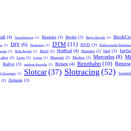
BookCro
udi
(4)
Bastelei
(3)
Berlin
(3)
Auswilderung
(1)
Bingo-Kugeln
(1)
DTM
(11)
DIY
(6)
DVD
(3)
en
(1)
Dosierung
(1)
Elektronische Patiente
Igels
HotRod
(4)
Igel
(3)
Hotel
(2)
Hummer
(2)
wulst
(1)
Hells Angels
(1)
Mercedes
(8)
Mi
Labor
(2)
Lego
(2)
Maserati
(2)
Medien
(2)
Lügen
(1)
Rennbahn
(10)
Rennw
Reisen
(4)
Rallye
(3)
)
random thougths
(1)
Slotracing
(52)
Slotcar
(37)
Sonderf
l-Zerreisser
(1)
Zeitung
(3)
(2)