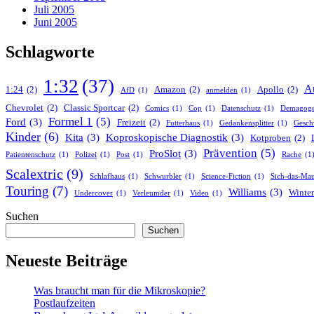
Juli 2005
Juni 2005
Schlagworte
1:32
(37)
A
1:24
(2)
Amazon
(2)
Apollo
(2)
AfD
(1)
anmelden
(1)
Chevrolet
(2)
Classic Sportcar
(2)
Comics
(1)
Cop
(1)
Datenschutz
(1)
Demagog
Formel 1
(5)
Ford
(3)
Freizeit
(2)
Futterhaus
(1)
Gedankensplitter
(1)
Gesch
Kinder
(6)
Kita
(3)
Koproskopische Diagnostik
(3)
Kotproben
(2)
Prävention
(5)
ProSlot
(3)
Patientenschutz
(1)
Polizei
(1)
Post
(1)
Rache
(1
Scalextric
(9)
Schlafhaus
(1)
Schwurbler
(1)
Science-Fiction
(1)
Sich-das-Mau
Touring
(7)
Williams
(3)
Winter
Undercover
(1)
Verleumder
(1)
Video
(1)
Suchen
Suchen
Neueste Beiträge
Was braucht man für die Mikroskopie?
Postlaufzeiten