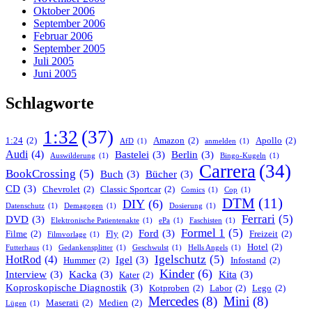
Oktober 2006
September 2006
Februar 2006
September 2005
Juli 2005
Juni 2005
Schlagworte
1:32
(37)
1:24
(2)
Amazon
(2)
Apollo
(2)
AfD
(1)
anmelden
(1)
Audi
(4)
Bastelei
(3)
Berlin
(3)
Auswilderung
(1)
Bingo-Kugeln
(1)
Carrera
(34)
BookCrossing
(5)
Buch
(3)
Bücher
(3)
CD
(3)
Chevrolet
(2)
Classic Sportcar
(2)
Comics
(1)
Cop
(1)
DTM
(11)
DIY
(6)
Datenschutz
(1)
Demagogen
(1)
Dosierung
(1)
Ferrari
(5)
DVD
(3)
Elektronische Patientenakte
(1)
ePa
(1)
Faschisten
(1)
Formel 1
(5)
Ford
(3)
Filme
(2)
Fly
(2)
Freizeit
(2)
Filmvorlage
(1)
Hotel
(2)
Futterhaus
(1)
Gedankensplitter
(1)
Geschwulst
(1)
Hells Angels
(1)
Igelschutz
(5)
HotRod
(4)
Igel
(3)
Hummer
(2)
Infostand
(2)
Kinder
(6)
Interview
(3)
Kacka
(3)
Kita
(3)
Kater
(2)
Koproskopische Diagnostik
(3)
Kotproben
(2)
Labor
(2)
Lego
(2)
Mercedes
(8)
Mini
(8)
Maserati
(2)
Medien
(2)
Lügen
(1)