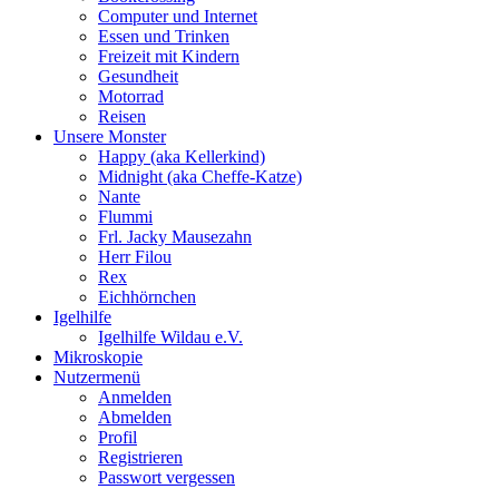
Computer und Internet
Essen und Trinken
Freizeit mit Kindern
Gesundheit
Motorrad
Reisen
Unsere Monster
Happy (aka Kellerkind)
Midnight (aka Cheffe-Katze)
Nante
Flummi
Frl. Jacky Mausezahn
Herr Filou
Rex
Eichhörnchen
Igelhilfe
Igelhilfe Wildau e.V.
Mikroskopie
Nutzermenü
Anmelden
Abmelden
Profil
Registrieren
Passwort vergessen