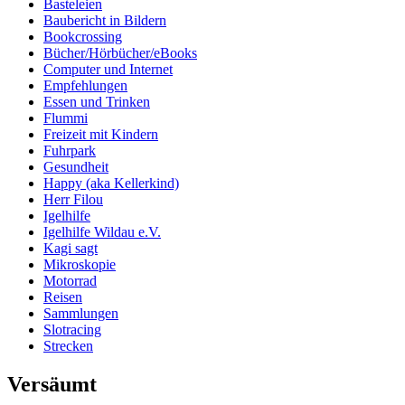
Basteleien
Baubericht in Bildern
Bookcrossing
Bücher/Hörbücher/eBooks
Computer und Internet
Empfehlungen
Essen und Trinken
Flummi
Freizeit mit Kindern
Fuhrpark
Gesundheit
Happy (aka Kellerkind)
Herr Filou
Igelhilfe
Igelhilfe Wildau e.V.
Kagi sagt
Mikroskopie
Motorrad
Reisen
Sammlungen
Slotracing
Strecken
Versäumt