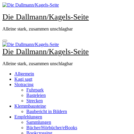
Zum
Inhalt
Die Dallmann/Kagels-Seite
springen
Alleine stark, zusammen unschlagbar
Die Dallmann/Kagels-Seite
Alleine stark, zusammen unschlagbar
Allgemein
Kagi sagt
Slotracing
Fuhrpark
Basteleien
Strecken
Klemmbausteine
Baubericht in Bildern
Empfehlungen
Sammlungen
Bücher/Hörbücher/eBooks
Bookcrossing