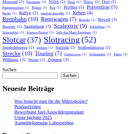
Motorrad
(2)
NASA
(2)
Ninco
(2)
Opel
(2)
Narzissten
(1)
Nazis
(1)
Prävention
(5)
ProSlot
(3)
Patientenschutz
(1)
Polizei
(1)
Post
(1)
Reisen
(4)
Rallye
(3)
Rache
(1)
random thougths
(1)
Rennbahn
(10)
Rennwagen
(7)
Revell
(3)
Respekt
(1)
Scalextric
(9)
Sammlung
(3)
Rezepte
(2)
Schlafhaus
(1)
Schwurbler
(1)
Science-Fiction
(1)
Sich-das-Maul-Zerreisser
(1)
Slotracing
(52)
Slotcar
(37)
Sonderfahrzeug
(2)
Statistik
(2)
Straßenfahrzeug
(2)
spritzen
(1)
Strecke
(10)
Touring
(7)
Undercover
(1)
Verleumder
(1)
Video
(1)
Williams
(3)
Zeitung
(3)
Winter
(2)
Suchen
Suchen
Neueste Beiträge
Was braucht man für die Mikroskopie?
Postlaufzeiten
Bewerbung Igel-Auswilderungsplatz
Unser Igeljahr 2025
Anmeldeformular Laborproben