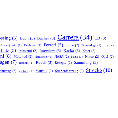
Carrera
(34)
ssing
(5)
Buch
(3)
Bücher
(3)
CD
(3)
Ferrari
(5)
Filme
(2)
Fly
(2)
nakte
(1)
ePa
(1)
Faschisten
(1)
Filmvorlage
(1)
chutz
(5)
Interview
(3)
Kacka
(3)
Infostand
(2)
Kater
(2)
ni
(8)
Motorrad
(2)
NASA
(2)
Ninco
(2)
Opel
(2)
Narzissten
(1)
Nazis
(1)
agen
(7)
Revell
(3)
Sammlung
(3)
Rezepte
(2)
Respekt
(1)
Strecke
(10)
ahrzeug
(2)
Statistik
(2)
Straßenfahrzeug
(2)
spritzen
(1)