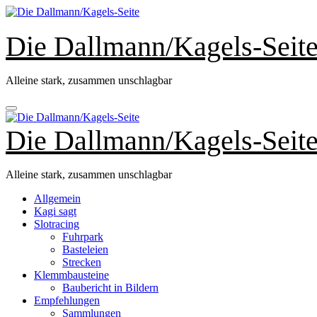
Zum
Inhalt
springen
Die Dallmann/Kagels-Seit
Alleine stark, zusammen unschlagbar
Die Dallmann/Kagels-Seit
Alleine stark, zusammen unschlagbar
Allgemein
Kagi sagt
Slotracing
Fuhrpark
Basteleien
Strecken
Klemmbausteine
Baubericht in Bildern
Empfehlungen
Sammlungen