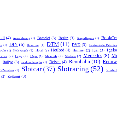
BookCro
udi
(4)
Bastelei
(3)
Berlin
(3)
Auswilderung
(1)
Bingo-Kugeln
(1)
DTM
(11)
DIY
(6)
DVD
(3)
en
(1)
Dosierung
(1)
Elektronische Patiente
Igels
HotRod
(4)
Igel
(3)
Hotel
(2)
Hummer
(2)
wulst
(1)
Hells Angels
(1)
Mercedes
(8)
Mi
Labor
(2)
Lego
(2)
Maserati
(2)
Medien
(2)
Lügen
(1)
Rennbahn
(10)
Rennw
Reisen
(4)
Rallye
(3)
)
random thougths
(1)
Slotracing
(52)
Slotcar
(37)
Sonderf
l-Zerreisser
(1)
Zeitung
(3)
(2)