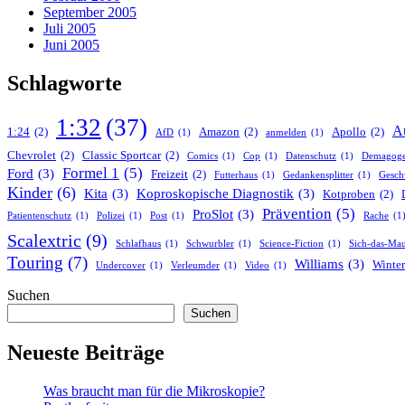
September 2005
Juli 2005
Juni 2005
Schlagworte
1:32
(37)
A
1:24
(2)
Amazon
(2)
Apollo
(2)
AfD
(1)
anmelden
(1)
Chevrolet
(2)
Classic Sportcar
(2)
Comics
(1)
Cop
(1)
Datenschutz
(1)
Demagog
Formel 1
(5)
Ford
(3)
Freizeit
(2)
Futterhaus
(1)
Gedankensplitter
(1)
Gesch
Kinder
(6)
Kita
(3)
Koproskopische Diagnostik
(3)
Kotproben
(2)
Prävention
(5)
ProSlot
(3)
Patientenschutz
(1)
Polizei
(1)
Post
(1)
Rache
(1
Scalextric
(9)
Schlafhaus
(1)
Schwurbler
(1)
Science-Fiction
(1)
Sich-das-Mau
Touring
(7)
Williams
(3)
Winter
Undercover
(1)
Verleumder
(1)
Video
(1)
Suchen
Suchen
Neueste Beiträge
Was braucht man für die Mikroskopie?