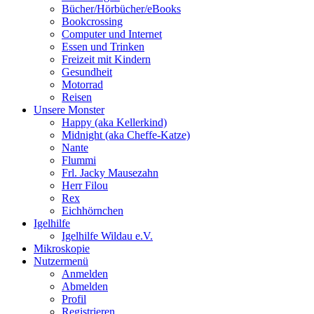
Bücher/Hörbücher/eBooks
Bookcrossing
Computer und Internet
Essen und Trinken
Freizeit mit Kindern
Gesundheit
Motorrad
Reisen
Unsere Monster
Happy (aka Kellerkind)
Midnight (aka Cheffe-Katze)
Nante
Flummi
Frl. Jacky Mausezahn
Herr Filou
Rex
Eichhörnchen
Igelhilfe
Igelhilfe Wildau e.V.
Mikroskopie
Nutzermenü
Anmelden
Abmelden
Profil
Registrieren