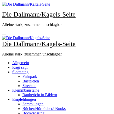
Zum
Inhalt
Die Dallmann/Kagels-Seite
springen
Alleine stark, zusammen unschlagbar
Die Dallmann/Kagels-Seite
Alleine stark, zusammen unschlagbar
Allgemein
Kagi sagt
Slotracing
Fuhrpark
Basteleien
Strecken
Klemmbausteine
Baubericht in Bildern
Empfehlungen
Sammlungen
Bücher/Hörbücher/eBooks
Bookcrossing