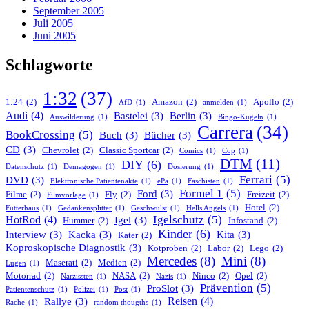
September 2005
Juli 2005
Juni 2005
Schlagworte
1:32
(37)
1:24
(2)
Amazon
(2)
Apollo
(2)
AfD
(1)
anmelden
(1)
Audi
(4)
Bastelei
(3)
Berlin
(3)
Auswilderung
(1)
Bingo-Kugeln
(1)
Carrera
(34)
BookCrossing
(5)
Buch
(3)
Bücher
(3)
CD
(3)
Chevrolet
(2)
Classic Sportcar
(2)
Comics
(1)
Cop
(1)
DTM
(11)
DIY
(6)
Datenschutz
(1)
Demagogen
(1)
Dosierung
(1)
Ferrari
(5)
DVD
(3)
Elektronische Patientenakte
(1)
ePa
(1)
Faschisten
(1)
Formel 1
(5)
Ford
(3)
Filme
(2)
Fly
(2)
Freizeit
(2)
Filmvorlage
(1)
Hotel
(2)
Futterhaus
(1)
Gedankensplitter
(1)
Geschwulst
(1)
Hells Angels
(1)
Igelschutz
(5)
HotRod
(4)
Igel
(3)
Hummer
(2)
Infostand
(2)
Kinder
(6)
Interview
(3)
Kacka
(3)
Kita
(3)
Kater
(2)
Koproskopische Diagnostik
(3)
Kotproben
(2)
Labor
(2)
Lego
(2)
Mercedes
(8)
Mini
(8)
Maserati
(2)
Medien
(2)
Lügen
(1)
Motorrad
(2)
NASA
(2)
Ninco
(2)
Opel
(2)
Narzissten
(1)
Nazis
(1)
Prävention
(5)
ProSlot
(3)
Patientenschutz
(1)
Polizei
(1)
Post
(1)
Reisen
(4)
Rallye
(3)
Rache
(1)
random thougths
(1)