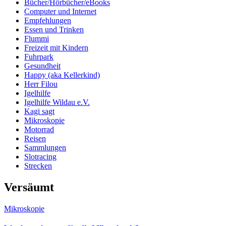
Bücher/Hörbücher/eBooks
Computer und Internet
Empfehlungen
Essen und Trinken
Flummi
Freizeit mit Kindern
Fuhrpark
Gesundheit
Happy (aka Kellerkind)
Herr Filou
Igelhilfe
Igelhilfe Wildau e.V.
Kagi sagt
Mikroskopie
Motorrad
Reisen
Sammlungen
Slotracing
Strecken
Versäumt
Mikroskopie