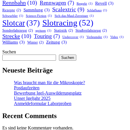
Rennbahn
(10)
Rennwagen
(7)
Revell
(3)
Respekt
(1)
Scalextric
(9)
Sammlung
(3)
Rezepte
(2)
Schlafhaus
(1)
Schwurbler
(1)
Science-Fiction
(1)
Sich-das-Maul-Zerreisser
(1)
Slotracing
(52)
Slotcar
(37)
Sonderfahrzeug
(2)
Statistik
(2)
Straßenfahrzeug
(2)
spritzen
(1)
Strecke
(10)
Touring
(7)
Undercover
(1)
Verleumder
(1)
Video
(1)
Williams
(3)
Zeitung
(3)
Winter
(2)
Suchen
Suchen
Neueste Beiträge
Was braucht man für die Mikroskopie?
Postlaufzeiten
Bewerbung Igel-Auswilderungsplatz
Unser Igeljahr 2025
Anmeldeformular Laborproben
Recent Comments
Es sind keine Kommentare vorhanden.