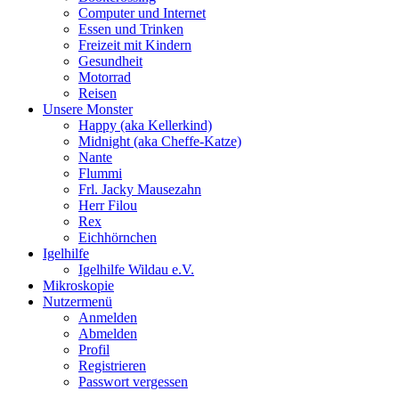
Computer und Internet
Essen und Trinken
Freizeit mit Kindern
Gesundheit
Motorrad
Reisen
Unsere Monster
Happy (aka Kellerkind)
Midnight (aka Cheffe-Katze)
Nante
Flummi
Frl. Jacky Mausezahn
Herr Filou
Rex
Eichhörnchen
Igelhilfe
Igelhilfe Wildau e.V.
Mikroskopie
Nutzermenü
Anmelden
Abmelden
Profil
Registrieren
Passwort vergessen