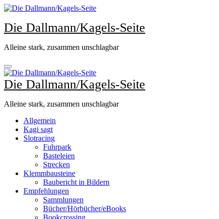
Zum
Inhalt
Die Dallmann/Kagels-Seite
springen
Alleine stark, zusammen unschlagbar
Die Dallmann/Kagels-Seite
Alleine stark, zusammen unschlagbar
Allgemein
Kagi sagt
Slotracing
Fuhrpark
Basteleien
Strecken
Klemmbausteine
Baubericht in Bildern
Empfehlungen
Sammlungen
Bücher/Hörbücher/eBooks
Bookcrossing