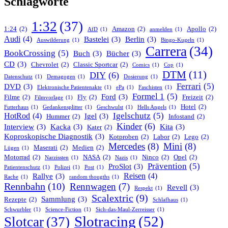
Schlagworte
1:32
(37)
1:24
(2)
Amazon
(2)
Apollo
(2)
AfD
(1)
anmelden
(1)
Audi
(4)
Bastelei
(3)
Berlin
(3)
Auswilderung
(1)
Bingo-Kugeln
(1)
Carrera
(34)
BookCrossing
(5)
Buch
(3)
Bücher
(3)
CD
(3)
Chevrolet
(2)
Classic Sportcar
(2)
Comics
(1)
Cop
(1)
DTM
(11)
DIY
(6)
Datenschutz
(1)
Demagogen
(1)
Dosierung
(1)
Ferrari
(5)
DVD
(3)
Elektronische Patientenakte
(1)
ePa
(1)
Faschisten
(1)
Formel 1
(5)
Ford
(3)
Filme
(2)
Fly
(2)
Freizeit
(2)
Filmvorlage
(1)
Hotel
(2)
Futterhaus
(1)
Gedankensplitter
(1)
Geschwulst
(1)
Hells Angels
(1)
Igelschutz
(5)
HotRod
(4)
Igel
(3)
Hummer
(2)
Infostand
(2)
Kinder
(6)
Interview
(3)
Kacka
(3)
Kita
(3)
Kater
(2)
Koproskopische Diagnostik
(3)
Kotproben
(2)
Labor
(2)
Lego
(2)
Mercedes
(8)
Mini
(8)
Maserati
(2)
Medien
(2)
Lügen
(1)
Motorrad
(2)
NASA
(2)
Ninco
(2)
Opel
(2)
Narzissten
(1)
Nazis
(1)
Prävention
(5)
ProSlot
(3)
Patientenschutz
(1)
Polizei
(1)
Post
(1)
Reisen
(4)
Rallye
(3)
Rache
(1)
random thougths
(1)
Rennbahn
(10)
Rennwagen
(7)
Revell
(3)
Respekt
(1)
Scalextric
(9)
Sammlung
(3)
Rezepte
(2)
Schlafhaus
(1)
Schwurbler
(1)
Science-Fiction
(1)
Sich-das-Maul-Zerreisser
(1)
Slotracing
(52)
Slotcar
(37)