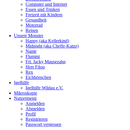
Computer und Internet
Essen und Trinken
Freizeit mit Kindern
Gesundheit
Motorrad
Reisen
Unsere Monster
Happy (aka Kellerkind)
Midnight (aka Cheffe-Katze)
Nante
Flummi
Frl. Jacky Mausezahn
Herr Filou
Rex
Eichhörnchen
Igelhilfe
Igelhilfe Wildau e.V.
Mikroskopie
Nutzermenü
Anmelden
Abmelden
Profil
Registrieren
Passwort vergessen